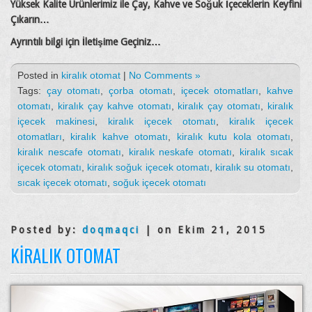
Yüksek Kalite Ürünlerimiz ile Çay, Kahve ve Soğuk İçeceklerin Keyfini
Çıkarın…
Ayrıntılı bilgi için İletişime Geçiniz…
Posted in
kiralık otomat
|
No Comments »
Tags:
çay otomatı
,
çorba otomatı
,
içecek otomatları
,
kahve
otomatı
,
kiralık çay kahve otomatı
,
kiralık çay otomatı
,
kiralık
içecek makinesi
,
kiralık içecek otomatı
,
kiralık içecek
otomatları
,
kiralık kahve otomatı
,
kiralık kutu kola otomatı
,
kiralık nescafe otomatı
,
kiralık neskafe otomatı
,
kiralık sıcak
içecek otomatı
,
kiralık soğuk içecek otomatı
,
kiralık su otomatı
,
sıcak içecek otomatı
,
soğuk içecek otomatı
Posted by:
doqmaqci
| on Ekim 21, 2015
KIRALIK OTOMAT