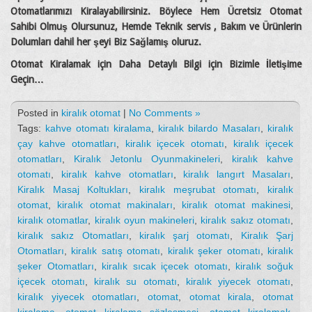
Otomatlarımızı Kiralayabilirsiniz. Böylece Hem Ücretsiz Otomat
Sahibi Olmuş Olursunuz, Hemde Teknik servis , Bakım ve Ürünlerin
Dolumları dahil her şeyi Biz Sağlamış oluruz.
Otomat Kiralamak için Daha Detaylı Bilgi için Bizimle İletişime
Geçin…
Posted in
kiralık otomat
|
No Comments »
Tags:
kahve otomatı kiralama
,
kiralık bilardo Masaları
,
kiralık
çay kahve otomatları
,
kiralık içecek otomatı
,
kiralık içecek
otomatları
,
Kiralık Jetonlu Oyunmakineleri
,
kiralık kahve
otomatı
,
kiralık kahve otomatları
,
kiralık langırt Masaları
,
Kiralık Masaj Koltukları
,
kiralık meşrubat otomatı
,
kiralık
otomat
,
kiralık otomat makinaları
,
kiralık otomat makinesi
,
kiralık otomatlar
,
kiralık oyun makineleri
,
kiralık sakız otomatı
,
kiralık sakız Otomatları
,
kiralık şarj otomatı
,
Kiralık Şarj
Otomatları
,
kiralık satış otomatı
,
kiralık şeker otomatı
,
kiralık
şeker Otomatları
,
kiralık sıcak içecek otomatı
,
kiralık soğuk
içecek otomatı
,
kiralık su otomatı
,
kiralık yiyecek otomatı
,
kiralık yiyecek otomatları
,
otomat
,
otomat kirala
,
otomat