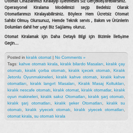
Otomat Cihazlarımızı Kiralayıp İşletmesini Siz Gerçekleştirebilirsiniz.
Operasyonel Kiralama Modelimizi seçip Bedelsiz Olarak
Otomatlarımızı Kiralayabilirsiniz. Böylece Hem Ücretsiz Otomat
Sahibi Olmuş Olursunuz, Hemde Teknik servis , Bakım ve Ürünlerin
Dolumları dahil her şeyi Biz Sağlamış oluruz.
Otomat Kiralamak için Daha Detaylı Bilgi için Bizimle İletişime
Geçin…
Posted in
kiralık otomat
|
No Comments »
Tags:
kahve otomatı kirala
,
kiralık bilardo Masaları
,
kiralık çay
otomatı
,
kiralık çorba otomatı
,
kiralık içecek otomatı
,
Kiralık
Jetonlu Oyunmakineleri
,
kiralık kahve otomatı
,
kiralık kahve
otomatları
,
kiralık langırt Masaları
,
Kiralık Masaj Koltukları
,
kiralık nescafe otomatı
,
kiralık otomat
,
kiralık otomatlar
,
kiralık
oyun makineleri
,
kiralık sakız Otomatları
,
kiralık şarj otomatı
,
kiralık şarj otomatları
,
kiralık şeker Otomatları
,
kiralık su
otomatı
,
kiralık yiyecek otomatı
,
kiralık yiyecek otomatları
,
otomat kirala
,
su otomatı kirala