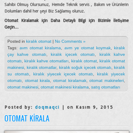
Sahibi Olmuş Olursunuz, Hemde Teknik servis , Bakım ve Ürünlerin
Dolumları dahil her şeyi Biz Sağlamış oluruz.
Otomat Kiralamak için Daha Detaylı Bilgi için Bizimle İletişime
Geçin…
Posted in
kiralık otomat
|
No Comments »
Tags:
avm otomat kiralama
,
avm ye otomat koymak
,
kiralık
çay kahve otomatı
,
kiralık içecek otomatı
,
kiralık kahve
otomatı
,
kiralık kahve otomatları
,
kiralık otomat
,
kiralık otomat
makinesi
,
kiralık otomatlar
,
kiralık soğuk içecek otomatı
,
kiralık
su otomatı
,
kiralık yiyecek içecek otomatı
,
kiralık yiyecek
otomatı
,
otomat kirala
,
otomat kiralamak
,
otomat makineleri
,
otomat makinesi
,
otomat makinesi kiralama
,
satış otomatları
Posted by:
doqmaqci
| on Kasım 9, 2015
OTOMAT KIRALA