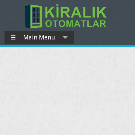
☰
Main Menu