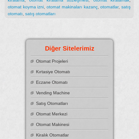
kiralama
,
otomat kiralama sözleşmesi
,
otomat kiralamak
,
otomat koyma izni
,
otomat makinaları kazanç
,
otomatlar
,
satış
otomatı
,
satış otomatları
Diğer Sitelerimiz
Otomat Projeleri
Kırtasiye Otomatı
Eczane Otomatı
Vending Machine
Satış Otomatları
Otomat Merkezi
Otomat Makinesi
Kiralık Otomatlar