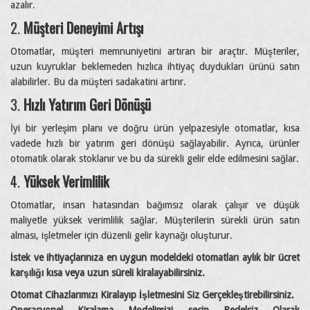
azalır.
2.
Müşteri Deneyimi Artışı
Otomatlar, müşteri memnuniyetini artıran bir araçtır. Müşteriler,
uzun kuyruklar beklemeden hızlıca ihtiyaç duydukları ürünü satın
alabilirler. Bu da müşteri sadakatini artırır.
3.
Hızlı Yatırım Geri Dönüşü
İyi bir yerleşim planı ve doğru ürün yelpazesiyle otomatlar, kısa
vadede hızlı bir yatırım geri dönüşü sağlayabilir. Ayrıca, ürünler
otomatik olarak stoklanır ve bu da sürekli gelir elde edilmesini sağlar.
4.
Yüksek Verimlilik
Otomatlar, insan hatasından bağımsız olarak çalışır ve düşük
maliyetle yüksek verimlilik sağlar. Müşterilerin sürekli ürün satın
alması, işletmeler için düzenli gelir kaynağı oluşturur.
İstek ve ihtiyaçlarınıza en uygun modeldeki otomatları aylık bir ücret
karşılığı kısa veya uzun süreli kiralayabilirsiniz.
Otomat Cihazlarımızı Kiralayıp İşletmesini Siz Gerçekleştirebilirsiniz.
Operasyonel Kiralama Modelimizi seçip Bedelsiz Olarak