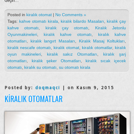
Geçin…
Posted in
kiralık otomat
|
No Comments »
Tags:
kahve otomatı kirala
,
kiralık bilardo Masaları
,
kiralık çay
kahve otomatı
,
kiralık çay otomatı
,
Kiralık Jetonlu
Oyunmakineleri
,
kiralık kahve otomatı
,
kiralık kahve
otomatları
,
kiralık langırt Masaları
,
Kiralık Masaj Koltukları
,
kiralık nescafe otomatı
,
kiralık otomat
,
kiralık otomatlar
,
kiralık
oyun makineleri
,
kiralık sakız Otomatları
,
kiralık şarj
otomatları
,
kiralık şeker Otomatları
,
kiralık sıcak içecek
otomatı
,
kiralık su otomatı
,
su otomatı kirala
Posted by:
doqmaqci
| on Kasım 9, 2015
KIRALIK OTOMATLAR