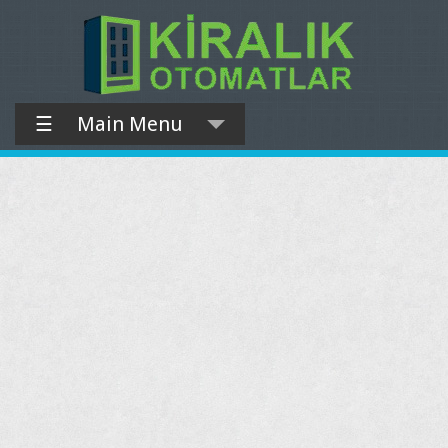
☰
Main Menu