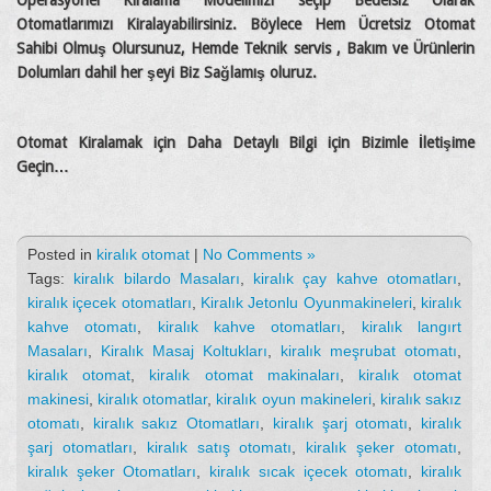
Otomatlarımızı Kiralayabilirsiniz. Böylece Hem Ücretsiz Otomat
Sahibi Olmuş Olursunuz, Hemde Teknik servis , Bakım ve Ürünlerin
Dolumları dahil her şeyi Biz Sağlamış oluruz.
Otomat Kiralamak için Daha Detaylı Bilgi için Bizimle İletişime
Geçin…
Posted in
kiralık otomat
|
No Comments »
Tags:
kiralık bilardo Masaları
,
kiralık çay kahve otomatları
,
kiralık içecek otomatları
,
Kiralık Jetonlu Oyunmakineleri
,
kiralık
kahve otomatı
,
kiralık kahve otomatları
,
kiralık langırt
Masaları
,
Kiralık Masaj Koltukları
,
kiralık meşrubat otomatı
,
kiralık otomat
,
kiralık otomat makinaları
,
kiralık otomat
makinesi
,
kiralık otomatlar
,
kiralık oyun makineleri
,
kiralık sakız
otomatı
,
kiralık sakız Otomatları
,
kiralık şarj otomatı
,
kiralık
şarj otomatları
,
kiralık satış otomatı
,
kiralık şeker otomatı
,
kiralık şeker Otomatları
,
kiralık sıcak içecek otomatı
,
kiralık