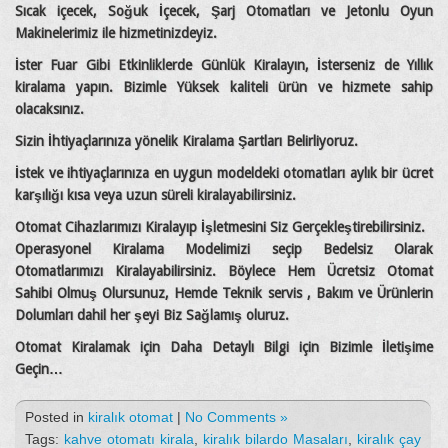
Sıcak içecek, Soğuk İçecek, Şarj Otomatları ve Jetonlu Oyun
Makinelerimiz ile hizmetinizdeyiz.
İster Fuar Gibi Etkinliklerde Günlük Kiralayın, İsterseniz de Yıllık
kiralama yapın. Bizimle Yüksek kaliteli ürün ve hizmete sahip
olacaksınız.
Sizin İhtiyaçlarınıza yönelik Kiralama Şartları Belirliyoruz.
İstek ve ihtiyaçlarınıza en uygun modeldeki otomatları aylık bir ücret
karşılığı kısa veya uzun süreli kiralayabilirsiniz.
Otomat Cihazlarımızı Kiralayıp İşletmesini Siz Gerçekleştirebilirsiniz.
Operasyonel Kiralama Modelimizi seçip Bedelsiz Olarak
Otomatlarımızı Kiralayabilirsiniz. Böylece Hem Ücretsiz Otomat
Sahibi Olmuş Olursunuz, Hemde Teknik servis , Bakım ve Ürünlerin
Dolumları dahil her şeyi Biz Sağlamış oluruz.
Otomat Kiralamak için Daha Detaylı Bilgi için Bizimle İletişime
Geçin…
Posted in
kiralık otomat
|
No Comments »
Tags:
kahve otomatı kirala
,
kiralık bilardo Masaları
,
kiralık çay