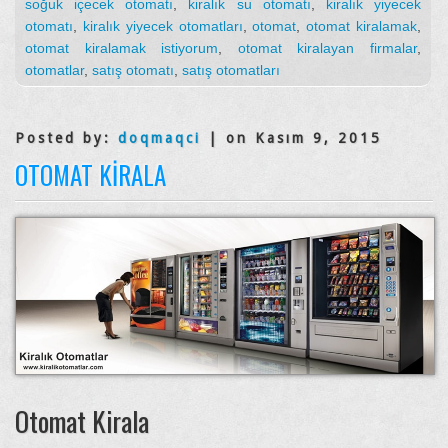
soğuk içecek otomatı
,
kiralık su otomatı
,
kiralık yiyecek
otomatı
,
kiralık yiyecek otomatları
,
otomat
,
otomat kiralamak
,
otomat kiralamak istiyorum
,
otomat kiralayan firmalar
,
otomatlar
,
satış otomatı
,
satış otomatları
Posted by:
doqmaqci
| on Kasım 9, 2015
OTOMAT KIRALA
Otomat Kirala