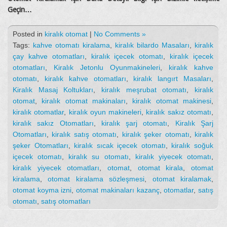
Geçin…
Posted in
kiralık otomat
|
No Comments »
Tags:
kahve otomatı kiralama
,
kiralık bilardo Masaları
,
kiralık
çay kahve otomatları
,
kiralık içecek otomatı
,
kiralık içecek
otomatları
,
Kiralık Jetonlu Oyunmakineleri
,
kiralık kahve
otomatı
,
kiralık kahve otomatları
,
kiralık langırt Masaları
,
Kiralık Masaj Koltukları
,
kiralık meşrubat otomatı
,
kiralık
otomat
,
kiralık otomat makinaları
,
kiralık otomat makinesi
,
kiralık otomatlar
,
kiralık oyun makineleri
,
kiralık sakız otomatı
,
kiralık sakız Otomatları
,
kiralık şarj otomatı
,
Kiralık Şarj
Otomatları
,
kiralık satış otomatı
,
kiralık şeker otomatı
,
kiralık
şeker Otomatları
,
kiralık sıcak içecek otomatı
,
kiralık soğuk
içecek otomatı
,
kiralık su otomatı
,
kiralık yiyecek otomatı
,
kiralık yiyecek otomatları
,
otomat
,
otomat kirala
,
otomat
kiralama
,
otomat kiralama sözleşmesi
,
otomat kiralamak
,
otomat koyma izni
,
otomat makinaları kazanç
,
otomatlar
,
satış
otomatı
,
satış otomatları