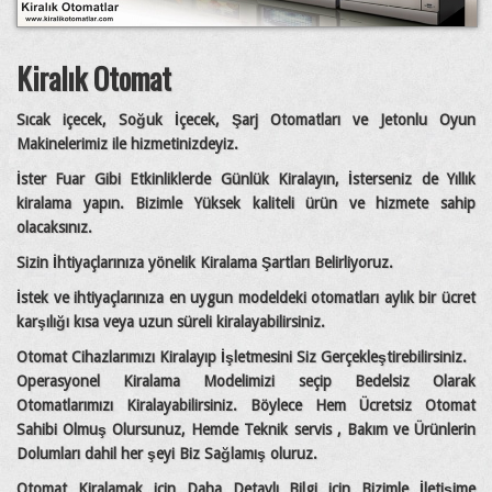
Kiralık Otomat
Sıcak içecek, Soğuk İçecek, Şarj Otomatları ve Jetonlu Oyun
Makinelerimiz ile hizmetinizdeyiz.
İster Fuar Gibi Etkinliklerde Günlük Kiralayın, İsterseniz de Yıllık
kiralama yapın. Bizimle Yüksek kaliteli ürün ve hizmete sahip
olacaksınız.
Sizin İhtiyaçlarınıza yönelik Kiralama Şartları Belirliyoruz.
İstek ve ihtiyaçlarınıza en uygun modeldeki otomatları aylık bir ücret
karşılığı kısa veya uzun süreli kiralayabilirsiniz.
Otomat Cihazlarımızı Kiralayıp İşletmesini Siz Gerçekleştirebilirsiniz.
Operasyonel Kiralama Modelimizi seçip Bedelsiz Olarak
Otomatlarımızı Kiralayabilirsiniz. Böylece Hem Ücretsiz Otomat
Sahibi Olmuş Olursunuz, Hemde Teknik servis , Bakım ve Ürünlerin
Dolumları dahil her şeyi Biz Sağlamış oluruz.
Otomat Kiralamak için Daha Detaylı Bilgi için Bizimle İletişime