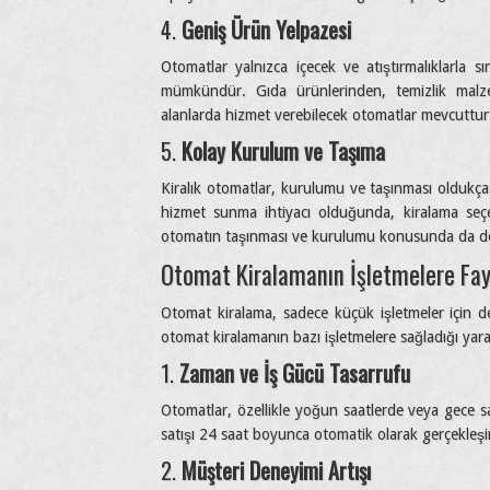
4.
Geniş Ürün Yelpazesi
Otomatlar yalnızca içecek ve atıştırmalıklarla sın
mümkündür. Gıda ürünlerinden, temizlik malzem
alanlarda hizmet verebilecek otomatlar mevcuttur
5.
Kolay Kurulum ve Taşıma
Kiralık otomatlar, kurulumu ve taşınması oldukça k
hizmet sunma ihtiyacı olduğunda, kiralama seçe
otomatın taşınması ve kurulumu konusunda da de
Otomat Kiralamanın İşletmelere Fay
Otomat kiralama, sadece küçük işletmeler için de
otomat kiralamanın bazı işletmelere sağladığı yara
1.
Zaman ve İş Gücü Tasarrufu
Otomatlar, özellikle yoğun saatlerde veya gece s
satışı 24 saat boyunca otomatik olarak gerçekleşir
2.
Müşteri Deneyimi Artışı