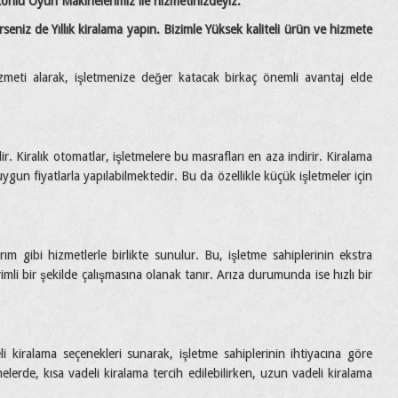
tonlu Oyun Makinelerimiz ile hizmetinizdeyiz.
erseniz de Yıllık kiralama yapın. Bizimle Yüksek kaliteli ürün ve hizmete
meti alarak, işletmenize değer katacak birkaç önemli avantaj elde
r. Kiralık otomatlar, işletmelere bu masrafları en aza indirir. Kiralama
gun fiyatlarla yapılabilmektedir. Bu da özellikle küçük işletmeler için
rım gibi hizmetlerle birlikte sunulur. Bu, işletme sahiplerinin ekstra
mli bir şekilde çalışmasına olanak tanır. Arıza durumunda ise hızlı bir
li kiralama seçenekleri sunarak, işletme sahiplerinin ihtiyacına göre
elerde, kısa vadeli kiralama tercih edilebilirken, uzun vadeli kiralama