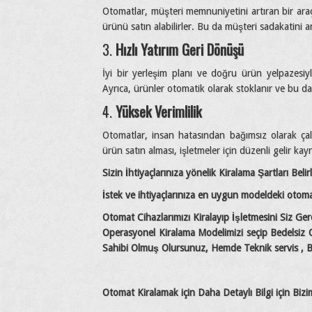
Otomatlar, müşteri memnuniyetini artıran bir araç
ürünü satın alabilirler. Bu da müşteri sadakatini art
3.
Hızlı Yatırım Geri Dönüşü
İyi bir yerleşim planı ve doğru ürün yelpazesiyl
Ayrıca, ürünler otomatik olarak stoklanır ve bu da 
4.
Yüksek Verimlilik
Otomatlar, insan hatasından bağımsız olarak çalı
ürün satın alması, işletmeler için düzenli gelir kay
Sizin İhtiyaçlarınıza yönelik Kiralama Şartları Belir
İstek ve ihtiyaçlarınıza en uygun modeldeki otomatla
Otomat Cihazlarımızı Kiralayıp İşletmesini Siz Gerçe
Operasyonel Kiralama Modelimizi seçip Bedelsiz O
Sahibi Olmuş Olursunuz, Hemde Teknik servis , Ba
Otomat Kiralamak için Daha Detaylı Bilgi için Biz