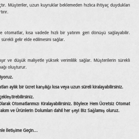
tır. Müşteriler, uzun kuyruklar beklemeden hızlıca ihtiyaç duydukları
ırır.
e otomatlar, kısa vadede hızlı bir yatırım geri dönüşü sağlayabilir.
sürekli gelir elde edilmesini sağlar.
şır ve düşük maliyetle yüksek verimlilik sağlar. Müşterilerin sürekli
nağı oluşturur.
liyoruz.
rı aylık bir ücret karşılığı kısa veya uzun süreli kiralayabilirsiniz.
kleştirebilirsiniz.
larak Otomatlarımızı Kiralayabilirsiniz. Böylece Hem Ücretsiz Otomat
kım ve Ürünlerin Dolumları dahil her şeyi Biz Sağlamış oluruz.
imle İletişime Geçin…