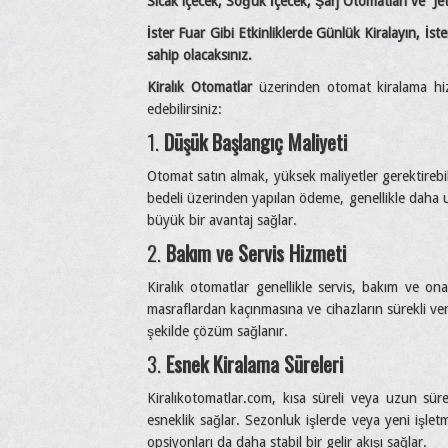
Sıcak içecek, Soğuk İçecek, Şarj Otomatları ve Je
İster Fuar Gibi Etkinliklerde Günlük Kiralayın, İst
sahip olacaksınız.
Kiralık Otomatlar
üzerinden otomat kiralama hiz
edebilirsiniz:
1.
Düşük Başlangıç Maliyeti
Otomat satın almak, yüksek maliyetler gerektirebili
bedeli üzerinden yapılan ödeme, genellikle daha uy
büyük bir avantaj sağlar.
2.
Bakım ve Servis Hizmeti
Kiralık otomatlar genellikle servis, bakım ve ona
masraflardan kaçınmasına ve cihazların sürekli veri
şekilde çözüm sağlanır.
3.
Esnek Kiralama Süreleri
Kiralıkotomatlar.com, kısa süreli veya uzun süre
esneklik sağlar. Sezonluk işlerde veya yeni işletm
opsiyonları da daha stabil bir gelir akışı sağlar.