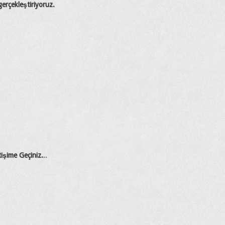
erçekleştiriyoruz.
etişime Geçiniz.
..