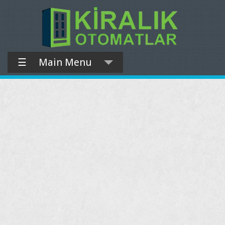
☰
Main Menu