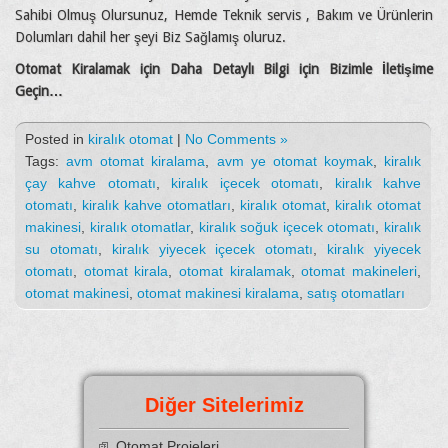
Sahibi Olmuş Olursunuz, Hemde Teknik servis , Bakım ve Ürünlerin
Dolumları dahil her şeyi Biz Sağlamış oluruz.
Otomat Kiralamak için Daha Detaylı Bilgi için Bizimle İletişime
Geçin…
Posted in
kiralık otomat
|
No Comments »
Tags:
avm otomat kiralama
,
avm ye otomat koymak
,
kiralık
çay kahve otomatı
,
kiralık içecek otomatı
,
kiralık kahve
otomatı
,
kiralık kahve otomatları
,
kiralık otomat
,
kiralık otomat
makinesi
,
kiralık otomatlar
,
kiralık soğuk içecek otomatı
,
kiralık
su otomatı
,
kiralık yiyecek içecek otomatı
,
kiralık yiyecek
otomatı
,
otomat kirala
,
otomat kiralamak
,
otomat makineleri
,
otomat makinesi
,
otomat makinesi kiralama
,
satış otomatları
Diğer Sitelerimiz
Otomat Projeleri