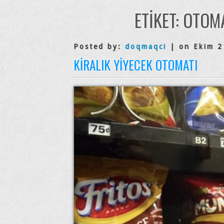
ETIKET:
OTOMA
Posted by:
doqmaqci
| on Ekim 2
KIRALIK YIYECEK OTOMATI