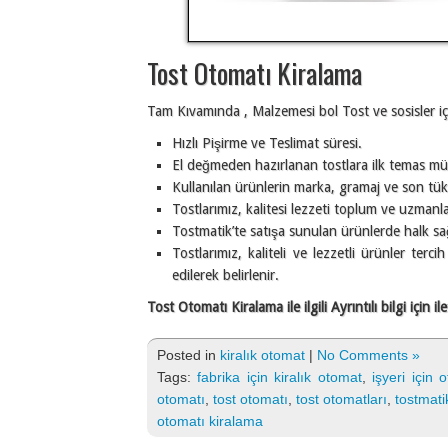
Tost Otomatı Kiralama
Tam Kıvamında , Malzemesi bol Tost ve sosisler içi
Hızlı Pişirme ve Teslimat süresi.
El değmeden hazırlanan tostlara ilk temas müş
Kullanılan ürünlerin marka, gramaj ve son tüket
Tostlarımız, kalitesi lezzeti toplum ve uzmanl
Tostmatik’te satışa sunulan ürünlerde halk sağ
Tostlarımız, kaliteli ve lezzetli ürünler terc
edilerek belirlenir.
Tost Otomatı Kiralama ile ilgili Ayrıntılı bilgi için 
Posted in
kiralık otomat
|
No Comments »
Tags:
fabrika için kiralık otomat
,
işyeri için
otomatı
,
tost otomatı
,
tost otomatları
,
tostmati
otomatı kiralama