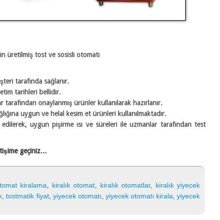
n üretilmiş tost ve sosisli otomatı
teri tarafında sağlanır.
im tarihleri bellidir.
ar tarafından onaylanmış ürünler kullanılarak hazırlanır.
lığına uygun ve helal kesim et ürünleri kullanılmaktadır.
ih edilerek, uygun pişirme ısı ve süreleri ile uzmanlar tarafından test
iletişime geçiniz…
 otomat kiralama
,
kiralık otomat
,
kiralık otomatlar
,
kiralık yiyecek
k
,
tostmatik fiyat
,
yiyecek otomatı
,
yiyecek otomatı kirala
,
yiyecek