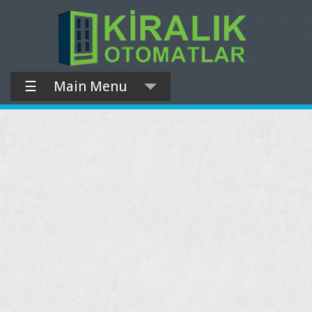
☰
Main Menu