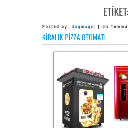
ETIKET
Posted by:
doqmaqci
| on Temmu
KIRALIK PIZZA OTOMATI